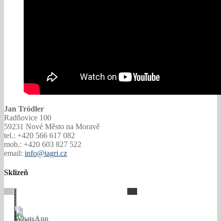
Jan Trödler
Radňovice 100
59231 Nové Město na Moravě
tel.: +420 566 617 082
mob.: +420 603 827 522
email:
info@tagri.cz
Sklizeň