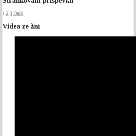
Stránkování příspěvků
1
2
3
Další
Videa ze žní