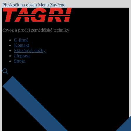
Přeskočit na obsah
Menu
Zavřeno
dovoz a prodej zemědělské techniky
O firmě
Kontakt
Sklizňové služby
Přeprava
Stroje